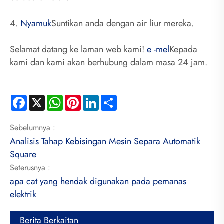
4.
Nyamuk
Suntikan anda dengan air liur mereka.
Selamat datang ke laman web kami!
e -mel
Kepada
kami dan kami akan berhubung dalam masa 24 jam.
Facebook
X
WhatsApp
Pinterest
LinkedIn
Share
Sebelumnya :
Analisis Tahap Kebisingan Mesin Separa Automatik
Square
Seterusnya :
apa cat yang hendak digunakan pada pemanas
elektrik
Berita Berkaitan